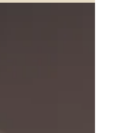
crianças e adolescentes. Mais do que tratar
problemas dentários, o atendimento
odontopediátrico tem um papel fundamental na
prevenção, na educação e na formação de
hábitos saudáveis que acompanharão a criança
por toda a vida. A importância da odontopediatria
Muitos pais ainda acreditam que os dentes de
leite não precisam de tanta atenção por serem
temporários. No entanto, eles são essenciais p