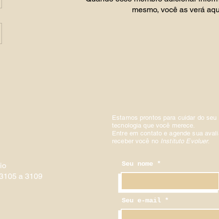
mesmo, você as verá aqu
o
Estamos prontos para cuidar do seu 
tecnologia que você merece.
Entre em contato e agende sua aval
receber você no
Instituto Evoluer
.
Seu nome
io
 3105 a 3109
Seu e-mail