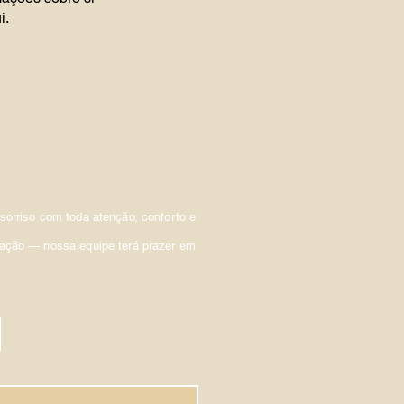
i.
sorriso com toda atenção, conforto e
iação — nossa equipe terá prazer em