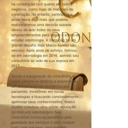
na construção civil quanto em outros
negócios, como lojas de materiais de
construção. No entanto, sentindo que
ainda havia algo mais que poderia
realizar, tomou uma decisão ousada:
deixou de lado todos os seus
empreendimentos para seguir o sonho de
estudar odontologia. A transição foi um
grande desafio, mas Marco Aurélio não
desistiu. Após anos de esforço, formou-
se em odontologia em 2016, abrindo seu
consultório ao lado de sua esposa em
2017.
Desde a inauguração do consultório, o
casal sempre se dedicou a proporcionar
um atendimento de excelência aos
pacientes. Investindo em novas
tecnologias e buscando constantemente
aprimorar seus conhecimentos, Marco
Aurélio construiu uma sólida reputação
no mercado odontológico. Seu
consultório tornou-se referência pela
qualidade dos serviços e pelo cuidado
com cada paciente, algo que ele