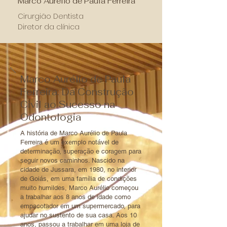
Marco Aurélio de Paula Ferreira
Cirurgião Dentista
Diretor da clínica
Marco Aurélio de Paula
Ferreira: Da Construção
Civil ao Sucesso na
Odontologia
A história de Marco Aurélio de Paula
Ferreira é um exemplo notável de
determinação, superação e coragem para
seguir novos caminhos. Nascido na
cidade de Jussara, em 1980, no interior
de Goiás, em uma família de condições
muito humildes, Marco Aurélio começou
a trabalhar aos 8 anos de idade como
empacotador em um supermercado, para
ajudar no sustento de sua casa. Aos 10
anos, passou a trabalhar em uma loja de