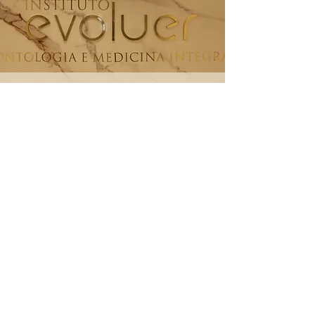
O Instiuto Evoluer é a
evolução em saúde e
sorrisos, transformando e
cuidando de vidas pelo
mundo. Evoluímos
juntamente com os nossos
pacientes, oferecendo uma
abordagem completa para a