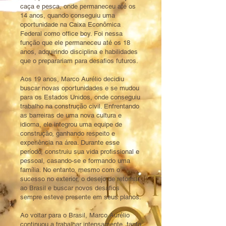
caça e pesca, onde permaneceu até os
14 anos, quando conseguiu uma
oportunidade na Caixa Econômica
Federal como office boy. Foi nessa
função que ele permaneceu até os 18
anos, adquirindo disciplina e habilidades
que o preparariam para desafios futuros.
Aos 19 anos, Marco Aurélio decidiu
buscar novas oportunidades e se mudou
para os Estados Unidos, onde conseguiu
trabalho na construção civil. Enfrentando
as barreiras de uma nova cultura e
idioma, ele integrou uma equipe de
construção, ganhando respeito e
experiência na área. Durante esse
período, construiu sua vida profissional e
pessoal, casando-se e formando uma
família. No entanto, mesmo com o
sucesso no exterior, o desejo de retornar
ao Brasil e buscar novos desafios
sempre esteve presente em seus planos.
Ao voltar para o Brasil, Marco Aurélio
continuou a trabalhar intensamente, tanto