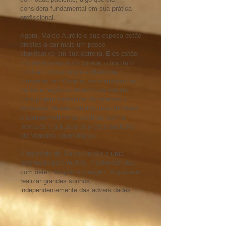
considera fundamental em sua prática
profissional.
Agora, Marco Aurélio e sua esposa estão
prestes a dar mais um passo
significativo em sua carreira. Eles estão
montando uma nova clínica, o Instituto
Evoluer - Odontologia e Medicina
Integrada, em Goiânia, no complexo de
saúde e negócios World Trade Center.
Este projeto simboliza não apenas a
expansão de seu trabalho, mas também
o comprometimento contínuo com a
inovação e a busca pela excelência no
atendimento odontológico.
A trajetória de Marco Aurélio é uma
inspiração para muitos, mostrando que,
com determinação e coragem, é possível
realizar grandes sonhos,
independentemente das adversidades.