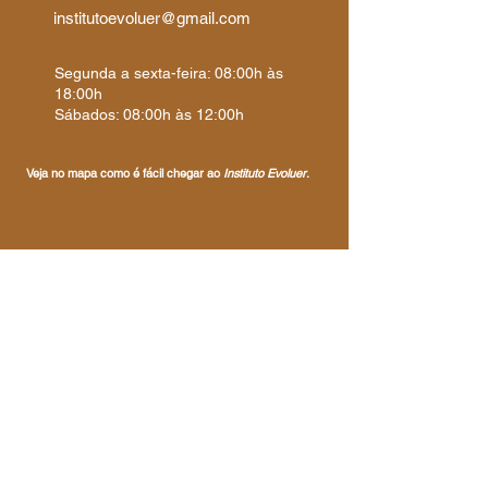
institutoevoluer@gmail.com
Segunda a sexta-feira: 08:00h às
18:00h
Sábados: 08:00h às 12:00h
Veja no mapa como é fácil chegar ao
Instituto Evoluer
.
Estamos prontos para cuidar do seu sorriso
com toda atenção, conforto e tecnologia que
você merece.
Entre em contato e agende sua avaliação —
nossa equipe terá prazer em receber você no
Instituto Evoluer
.
Seu nome