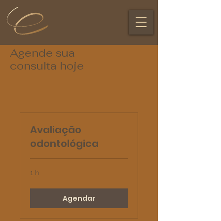
Agende sua
consulta hoje
Avaliação
odontológica
1 h
Agendar