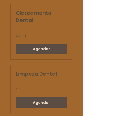
Clareamento
Dental
45 min
Agendar
Limpeza Dental
1 h
Agendar