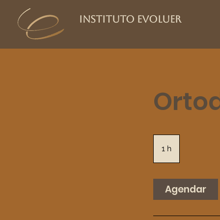
Instituto Evoluer
Orto
1 h
1
Agendar