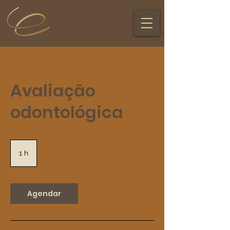
Avaliação
odontológica
1 h
1
Agendar